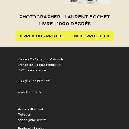
PHOTOGRAPHER : LAURENT BOCHET
LIVRE : 1000 DEGRÉS
< PREVIOUS PROJECT
NEXT PROJECT >
The ABC - Creative Retouch
24 rue de la Folie-Méricourt
75011 Paris France
+33 (0)1 77 19 07 29
www.the-abc.fr
Adrien Blanchat
Retouch
adrien@the-abc.fr
Benjamin Bastide