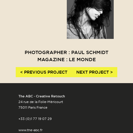
PHOTOGRAPHER : PAUL SCHMIDT
MAGAZINE : LE MONDE
< PREVIOUS PROJECT
NEXT PROJECT >
The ABC - Creative Retouch
24 rue de la Folie-Méricourt
75011 Paris France
+33 (0)1 77 19 07 29
www.the-abc.fr